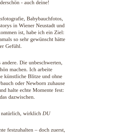
nderschön - auch deine!
tsfotografie, Babybauchfotos, 
orys in Wiener Neustadt und 
ommen ist, habe ich ein Ziel: 
damals so sehr gewünscht hätte 
er Gefühl.
 andere. Die unbeschwerten, 
chön machen. 
Ich arbeite 
ne künstliche Blitze und ohne 
bybauch oder Newborn zuhause 
 und halte echte Momente fest: 
 das dazwischen.
natürlich, wirklich 
DU
te festzuhalten – doch zuerst, 