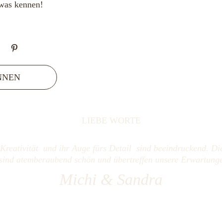
twas kennen!
NNEN
LIEBE WORTE
Kreativität  und ihr Auge fürs Detail  sind beeindruckend. Die
 sind atemberaubend schön und übertreffen unsere Erwartunge
Michi & Sandra