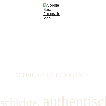
SOPHIE  SARA  FOTOGRAFIE
authentisc
chichte, 