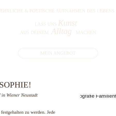
EHRLICHE & POETISCHE AUFNAHMEN DES LEBENS 
Kunst  
LASS UNS 
Alltag  
AUS DEINEM  
MACHEN
MEIN ANGEBOT
 SOPHIE!
 
in Wiener Neustadt
 festgehalten zu werden. Jede 