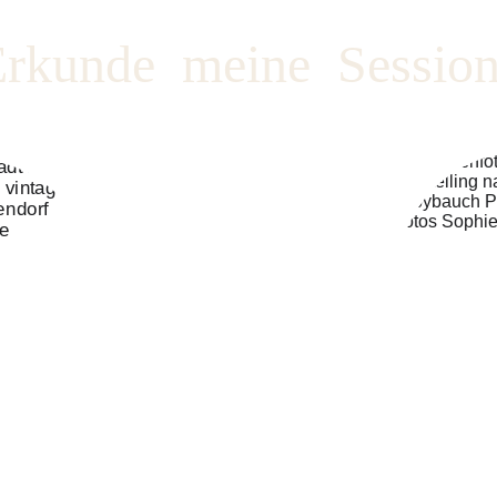
rkunde  meine  Sessio