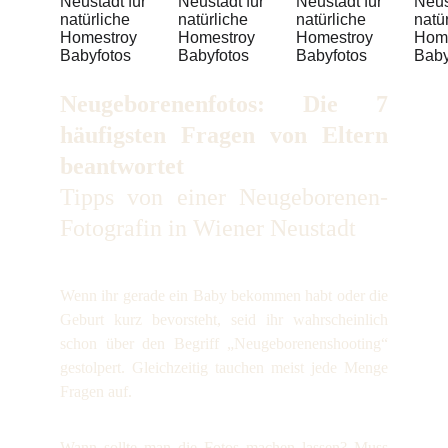
Neugeborenenfotos: Die 7
häufigsten Fragen von Eltern
beantwortet
Tipps von einer Neugeborenen-
Fotografin in Wiener Neustadt
Wenn ihr gerade ein Baby bekommen habt oder die
Geburt kurz bevorsteht, seid ihr wahrscheinlich
schon über den Begriff „Neugeborenenshooting“
gestolpert. Gleichzeitig tauchen meist jede Menge
Fragen auf.
Wann sollte man die Fotos machen lassen? Muss